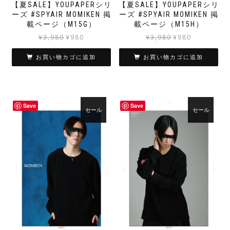
【夏SALE】YOUPAPERシリ
【夏SALE】YOUPAPERシリ
ーズ #SPYAIR MOMIKEN 掲
ーズ #SPYAIR MOMIKEN 掲
載ページ（M15G）
載ページ（M15H）
元
現
元
現
¥
3,980
¥
980
¥
3,980
¥
980
の
在
の
在
価
の
価
の
お買い物カゴに追加
お買い物カゴに追加
格
価
格
価
は
格
は
格
¥3,980
は
¥3,980
は
で
¥980
で
¥980
Save
Save
し
で
し
で
セール
セール
た。
す。
た。
す。