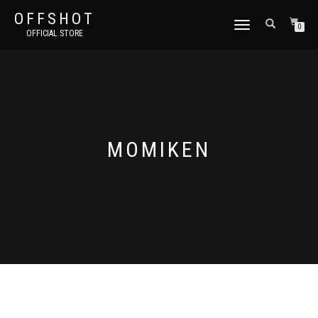
OFFSHOT
ナ
0
OFFICIAL STORE
ビ
ゲ
ー
シ
ョ
ン
切
り
MOMIKEN
替
え