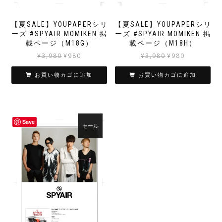
【夏SALE】YOUPAPERシリ
【夏SALE】YOUPAPERシリ
ーズ #SPYAIR MOMIKEN 掲
ーズ #SPYAIR MOMIKEN 掲
載ページ（M18G）
載ページ（M18H）
元
現
元
現
¥
3,980
¥
980
¥
3,980
¥
980
の
在
の
在
価
の
価
の
お買い物カゴに追加
お買い物カゴに追加
格
価
格
価
は
格
は
格
¥3,980
は
¥3,980
は
で
¥980
で
¥980
Save
し
で
し
で
セール
た。
す。
た。
す。