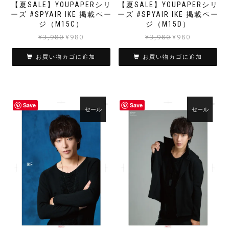
【夏SALE】YOUPAPERシリ
【夏SALE】YOUPAPERシリ
ーズ #SPYAIR IKE 掲載ペー
ーズ #SPYAIR IKE 掲載ペー
ジ（M15C）
ジ（M15D）
元
現
元
現
¥
3,980
¥
980
¥
3,980
¥
980
の
在
の
在
価
の
価
の
お買い物カゴに追加
お買い物カゴに追加
格
価
格
価
は
格
は
格
¥3,980
は
¥3,980
は
で
¥980
で
¥980
Save
Save
し
で
し
で
セール
セール
た。
す。
た。
す。