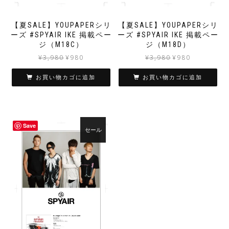
【夏SALE】YOUPAPERシリ
【夏SALE】YOUPAPERシリ
ーズ #SPYAIR IKE 掲載ペー
ーズ #SPYAIR IKE 掲載ペー
ジ（M18C）
ジ（M18D）
元
現
元
現
¥
3,980
¥
980
¥
3,980
¥
980
の
在
の
在
価
の
価
の
お買い物カゴに追加
お買い物カゴに追加
格
価
格
価
は
格
は
格
¥3,980
は
¥3,980
は
で
¥980
で
¥980
Save
し
で
し
で
セール
た。
す。
た。
す。