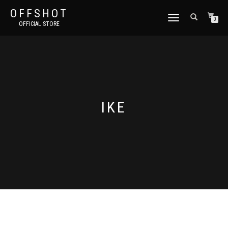
OFFSHOT
ナ
0
OFFICIAL STORE
ビ
ゲ
ー
シ
ョ
ン
切
り
IKE
替
え