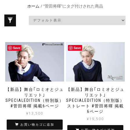
ホーム
/ “菅田将暉”にタグ付けされた商品
Save
Save
【新品】舞台｢ロミオとジュ
【新品】舞台｢ロミオとジュ
リエット｣
リエット｣
SPECIALEDITION（特別版）
SPECIALEDITION（特別版）
#菅田将暉 掲載6ページ
ストレート #菅田将暉 掲載
6ページ
¥
13,500
¥
19,500
お買い物カゴに追加