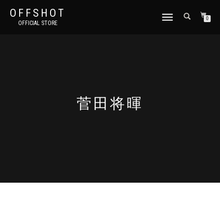
OFFSHOT
ナ
0
OFFICIAL STORE
ビ
ゲ
ー
シ
ョ
ン
切
り
菅田将暉
替
え