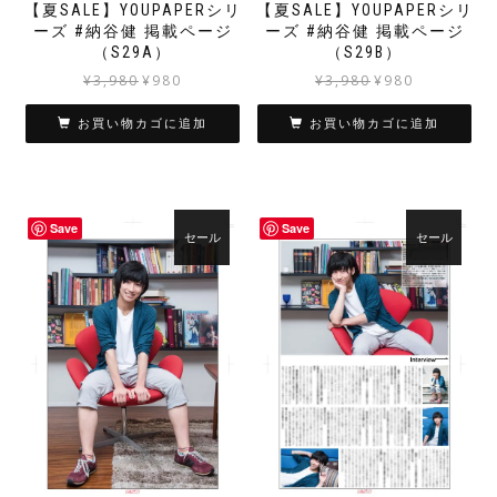
【夏SALE】YOUPAPERシリ
【夏SALE】YOUPAPERシリ
ーズ #納谷健 掲載ページ
ーズ #納谷健 掲載ページ
（S29A）
（S29B）
元
現
元
現
¥
3,980
¥
980
¥
3,980
¥
980
の
在
の
在
価
の
価
の
お買い物カゴに追加
お買い物カゴに追加
格
価
格
価
は
格
は
格
¥3,980
は
¥3,980
は
で
¥980
で
¥980
Save
Save
し
で
し
で
セール
セール
た。
す。
た。
す。