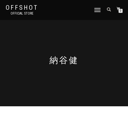
OFFSHOT
ナ
0
OFFICIAL STORE
ビ
ゲ
ー
シ
ョ
ン
切
り
納谷健
替
え