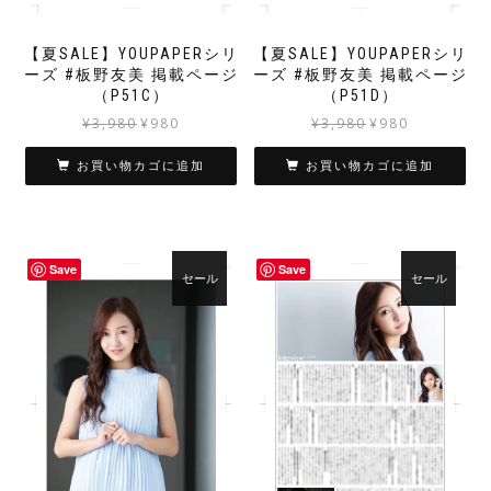
【夏SALE】YOUPAPERシリ
【夏SALE】YOUPAPERシリ
ーズ #板野友美 掲載ページ
ーズ #板野友美 掲載ページ
（P51C）
（P51D）
元
現
元
現
¥
3,980
¥
980
¥
3,980
¥
980
の
在
の
在
価
の
価
の
お買い物カゴに追加
お買い物カゴに追加
格
価
格
価
は
格
は
格
¥3,980
は
¥3,980
は
で
¥980
で
¥980
Save
Save
し
で
し
で
セール
セール
た。
す。
た。
す。