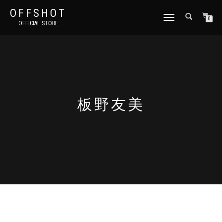
OFFSHOT
ナ
0
OFFICIAL STORE
ビ
ゲ
ー
シ
ョ
ン
切
り
板野友美
替
え