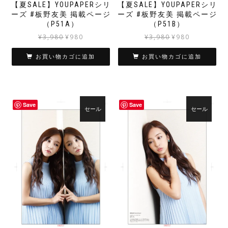
【夏SALE】YOUPAPERシリ
【夏SALE】YOUPAPERシリ
ーズ #板野友美 掲載ページ
ーズ #板野友美 掲載ページ
（P51A）
（P51B）
元
現
元
現
¥
3,980
¥
980
¥
3,980
¥
980
の
在
の
在
価
の
価
の
お買い物カゴに追加
お買い物カゴに追加
格
価
格
価
は
格
は
格
¥3,980
は
¥3,980
は
で
¥980
で
¥980
Save
Save
し
で
し
で
セール
セール
た。
す。
た。
す。