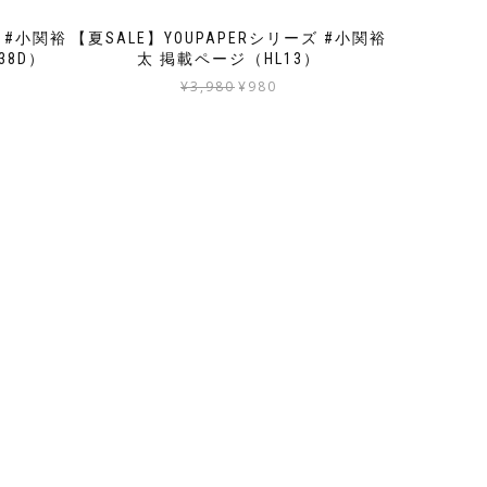
ズ #小関裕
【夏SALE】YOUPAPERシリーズ #小関裕
38D）
太 掲載ページ（HL13）
元
現
¥
3,980
¥
980
の
在
価
の
格
価
は
格
¥3,980
は
で
¥980
し
で
た。
す。