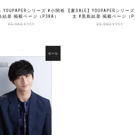
】YOUPAPERシリーズ #小関裕
【夏SALE】YOUPAPERシリー
島結菜 掲載ページ（P38A）
太 #黒島結菜 掲載ページ（P
元
現
元
現
¥
3,980
¥
980
¥
3,980
¥
980
の
在
の
在
価
の
価
の
格
価
格
価
は
格
は
格
セール
¥3,980
は
¥3,980
は
で
¥980
で
¥980
し
で
し
で
た。
す。
た。
す。