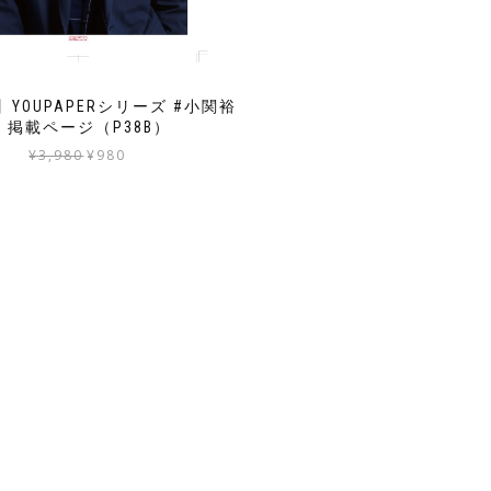
】YOUPAPERシリーズ #小関裕
 掲載ページ（P38B）
元
現
¥
3,980
¥
980
の
在
価
の
格
価
は
格
¥3,980
は
で
¥980
し
で
た。
す。