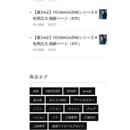
【夏SALE】YOUMAGAZINEシリーズ #
松岡広大 掲載ページ（87D）
¥
1,980
¥
800
【夏SALE】YOUMAGAZINEシリーズ #
松岡広大 掲載ページ（87C）
¥
1,980
¥
800
商品タグ
AOA
PASTELRIB
SPYAIR
w-inds.
あの花
るろうに剣心
アートポスター
ジミン
ソリョン
チャンミ
チョア
ヘジョン
ミナ
三浦春馬
三浦涼介
上杉柊平
仮面ライダーエグゼイド