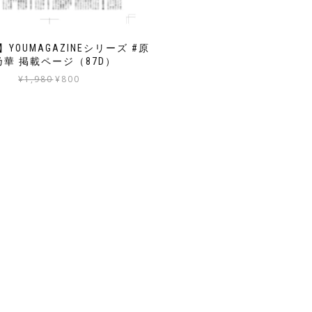
】YOUMAGAZINEシリーズ #原
乃華 掲載ページ（87D）
元
現
¥
1,980
¥
800
の
在
価
の
格
価
は
格
¥1,980
は
で
¥800
し
で
た。
す。