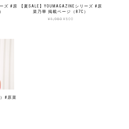
リーズ #原
【夏SALE】YOUMAGAZINEシリーズ #原
）
菜乃華 掲載ページ（87C）
元
現
¥
1,980
¥
800
の
在
価
の
格
価
は
格
¥1,980
は
で
¥800
し
で
た。
す。
7）#原菜