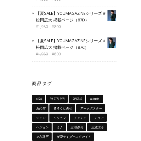
【夏SALE】YOUMAGAZINEシリーズ #
松岡広大 掲載ページ（87D）
¥
1,980
¥
800
【夏SALE】YOUMAGAZINEシリーズ #
松岡広大 掲載ページ（87C）
¥
1,980
¥
800
商品タグ
AOA
PASTELRIB
SPYAIR
w-inds.
あの花
るろうに剣心
アートポスター
ジミン
ソリョン
チャンミ
チョア
ヘジョン
ミナ
三浦春馬
三浦涼介
上杉柊平
仮面ライダーエグゼイド