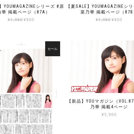
】YOUMAGAZINEシリーズ #原
【夏SALE】YOUMAGAZINEシ
乃華 掲載ページ（87A）
菜乃華 掲載ページ（87B
元
現
元
現
¥
1,980
¥
800
¥
1,980
¥
800
の
在
の
在
価
の
価
の
格
価
格
価
は
格
は
格
セール
¥1,980
は
¥1,980
は
で
¥800
で
¥800
し
で
し
で
た。
す。
た。
す。
【新品】YOUマガジン（VOL.8
乃華 掲載4ページ
¥
5,960