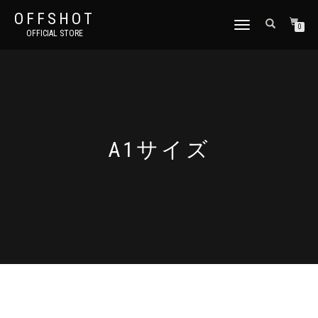
OFFSHOT
ナ
0
OFFICIAL STORE
ビ
ゲ
ー
シ
ョ
ン
切
り
A1サイズ
替
え